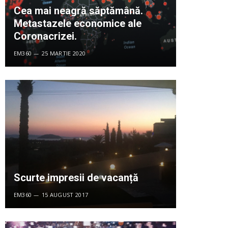
Cea mai neagră săptămână.
Metastazele economice ale
Coronacrizei.
EM360
25 MARTIE 2020
Scurte impresii de vacanță
EM360
15 AUGUST 2017