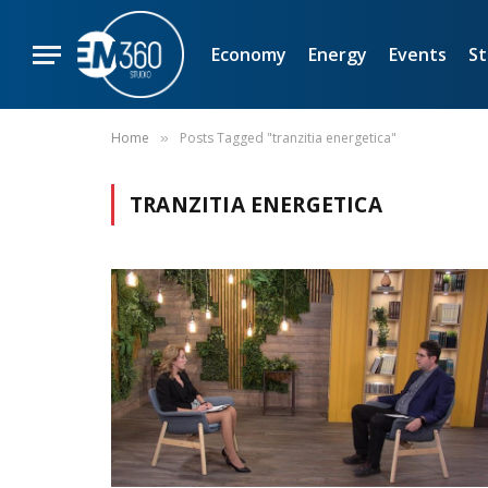
Economy
Energy
Events
St
Home
Posts Tagged "tranzitia energetica"
»
TRANZITIA ENERGETICA