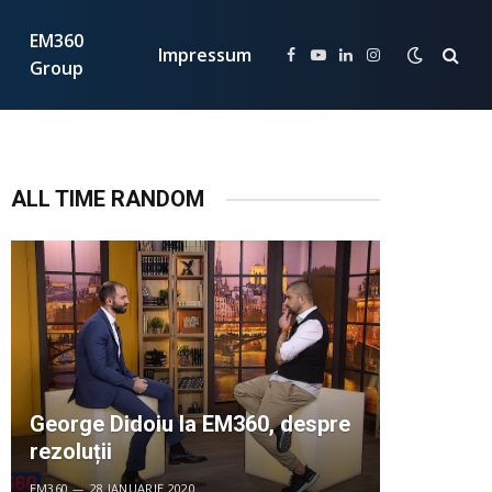
EM360
Impressum
Facebook
YouTube
LinkedIn
Instagram
Group
ALL TIME RANDOM
George Didoiu la EM360, despre
rezoluții
EM360
28 IANUARIE 2020