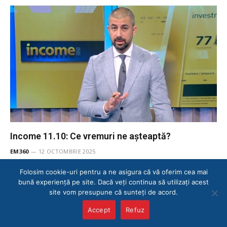
Income 11.10: Ce vremuri ne aşteaptă?
EM360
12 OCTOMBRIE 2025
O nouă ediție Income. Dinamică, flexibilă, cu o tematică
Folosim cookie-uri pentru a ne asigura că vă oferim cea mai
relevantă, emisiunea constituie un instrument competent în
bună experiență pe site. Dacă veți continua să utilizați acest
încercarea de înţelegere a…
site vom presupune că sunteți de acord.
Accept
Refuz