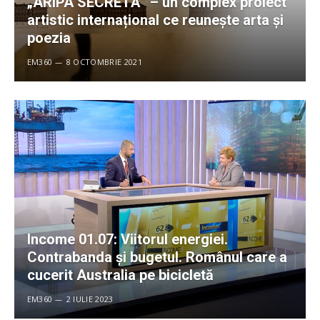
„ARIPA SECRETĂ” – un complex proiect
artistic internațional ce reunește arta și
poezia
EM360
8 OCTOMBRIE 2021
Income 01.07: Viitorul energiei.
Contrabanda și bugetul. Românul care a
cucerit Australia pe bicicletă
EM360
2 IULIE 2023