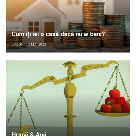
Cum îți iei o casă dacă nu ai bani?
EM360
5 MAI 2022
Hrană & Apă