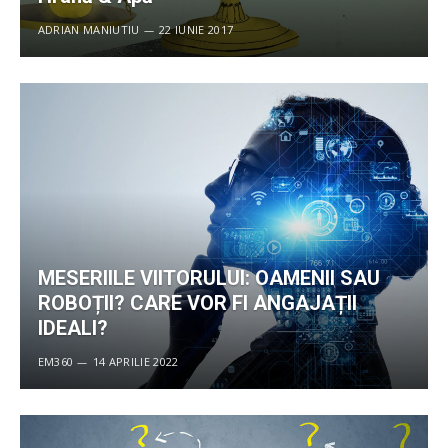
ADRIAN MANIUTIU
22 IUNIE 2017
MESERIILE VIITORULUI: OAMENII SAU
ROBOȚII? CARE VOR FI ANGAJAȚII
IDEALI?
EM360
14 APRILIE 2022