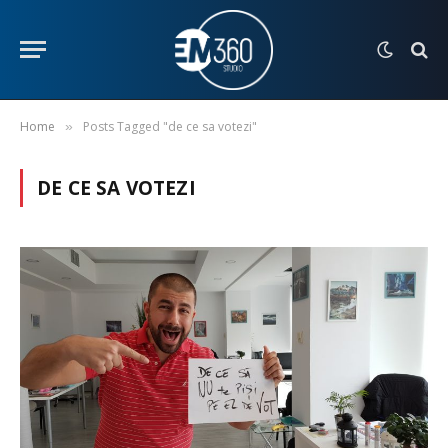
Home
Posts Tagged "de ce sa votezi"
»
DE CE SA VOTEZI