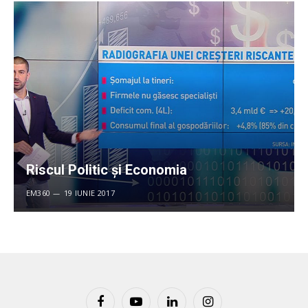
Riscul Politic și Economia
EM360
19 IUNIE 2017
Facebook
YouTube
LinkedIn
Instagram