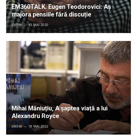
EM360TALK. Eugen Teodorovici: Aș
majora pensiile fără discuție
EM360
13 MAI 2020
Mihai Măniuțiu, A șaptea viață a lui
Alexandru Royce
EM360
18 MAI 2022