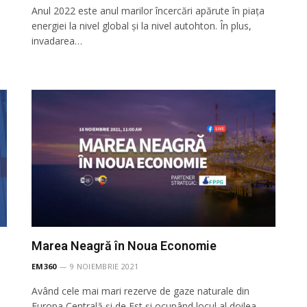
Anul 2022 este anul marilor încercări apărute în piața
energiei la nivel global și la nivel autohton. În plus,
invadarea…
Marea Neagră în Noua Economie
EM360
9 NOIEMBRIE 2021
Având cele mai mari rezerve de gaze naturale din
Europa Centrală și de Est și ocupând locul al doilea,