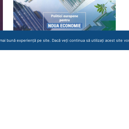
mai bună experiență pe site. Dacă veți continua să utilizați acest site 
Politici Europene pentru Noua Economie
EM360
3 NOIEMBRIE 2020
l
ROMÂNIA CU ECONOMIE DURABILĂ are nevoie de o
cât mai bună definire, comunicare, popularizare și
înțelegere a politicilor europene care…