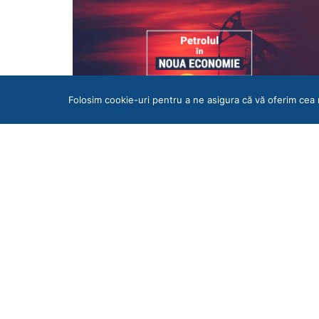
Folosim cookie-uri pentru a ne asigura că vă oferim cea 
Petrolul în Noua Economie
EM360
3 NOIEMBRIE 2020
Pandemia de SARS-COV-2 a afectat economia la nive
internațional, iar România nu face o excepție de la
această realitate. Încă…