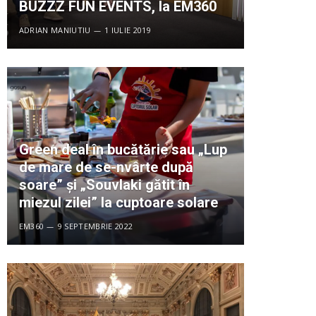
BUZZZ FUN EVENTS, la EM360
ADRIAN MANIUTIU
1 IULIE 2019
Green deal în bucătărie sau „Lup
de mare de se-nvârte după
soare” și „Souvlaki gătit în
miezul zilei” la cuptoare solare
EM360
9 SEPTEMBRIE 2022