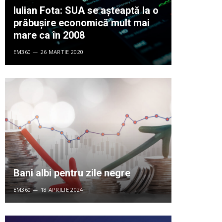
Iulian Fota: SUA se așteaptă la o
prăbușire economică mult mai
mare ca în 2008
EM360
26 MARTIE 2020
Bani albi pentru zile negre
EM360
18 APRILIE 2024