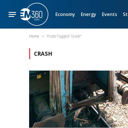
Economy
Energy
Events
St
Home
Posts Tagged "crash"
»
CRASH