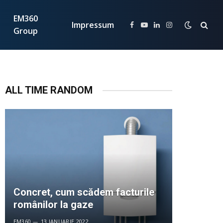
EM360
Impressum
Facebook
YouTube
LinkedIn
Instagram
Group
ALL TIME RANDOM
Concret, cum scădem facturile
românilor la gaze
EM360
13 IANUARIE 2022