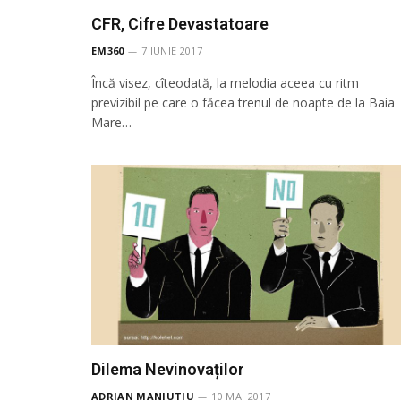
CFR, Cifre Devastatoare
EM360
7 IUNIE 2017
Încă visez, cîteodată, la melodia aceea cu ritm
previzibil pe care o făcea trenul de noapte de la Baia
Mare…
Dilema Nevinovaților
ADRIAN MANIUTIU
10 MAI 2017