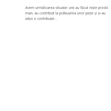
Avem următoarea situaţie: unii au făcut nişte prostii
mari, au contribuit la prăbuşirea unor pieţe şi şi-au
adus o contribuţie…