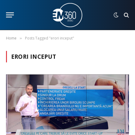
Home
Posts Tagged "erori inceput"
»
ERORI INCEPUT