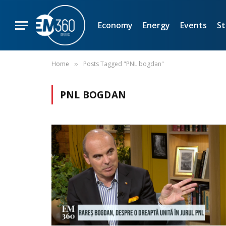
Economy
Energy
Events
St
Home
Posts Tagged "PNL bogdan"
»
PNL BOGDAN