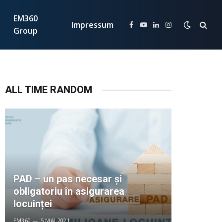
EM360
Impressum
Facebook
YouTube
LinkedIn
Instagram
Group
ALL TIME RANDOM
PAD – un pas necesar și
obligatoriu în asigurarea
locuinței
EM360
5 MAI 2021