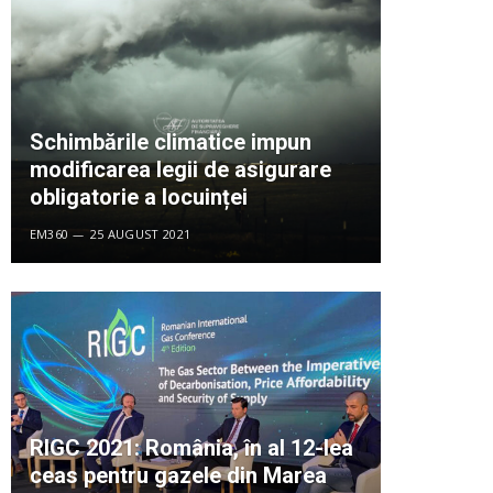
Schimbările climatice impun
modificarea legii de asigurare
obligatorie a locuinței
EM360
25 AUGUST 2021
RIGC 2021: România, în al 12-lea
ceas pentru gazele din Marea