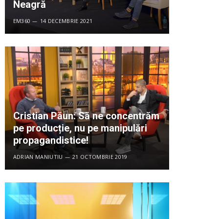
Neagră
EM360
14 DECEMBRIE 2021
Cristian Păun: Să ne concentrăm
pe producție, nu pe manipulări
propagandistice!
ADRIAN MANIUTIU
21 OCTOMBRIE 2019