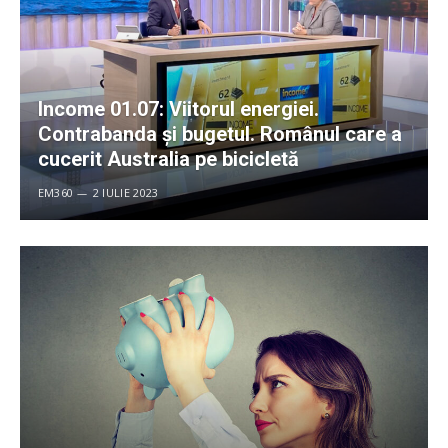
Income 01.07: Viitorul energiei.
Contrabanda și bugetul. Românul care a
cucerit Australia pe bicicletă
EM360
2 IULIE 2023