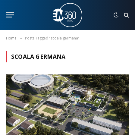
Home
Posts Tagged "scoala germana"
»
SCOALA GERMANA