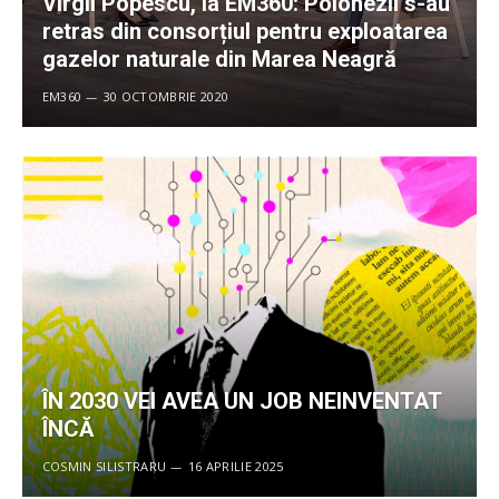
Virgil Popescu, la EM360: Polonezii s-au
retras din consorțiul pentru exploatarea
gazelor naturale din Marea Neagră
EM360
30 OCTOMBRIE 2020
ÎN 2030 VEI AVEA UN JOB NEINVENTAT
ÎNCĂ
COSMIN SILISTRARU
16 APRILIE 2025