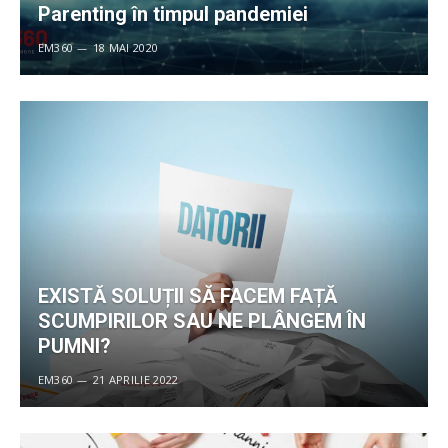
Parenting în timpul pandemiei
EM360
18 MAI 2020
EXISTĂ SOLUȚII SĂ FACEM FAȚĂ
SCUMPIRILOR SAU NE PLÂNGEM ÎN
PUMNI?
EM360
21 APRILIE 2022