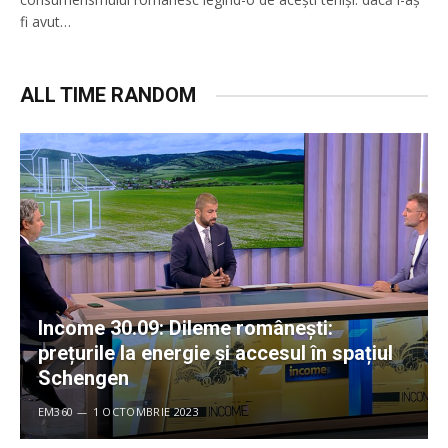
fi avut…
ALL TIME RANDOM
Income 30.09: Dileme românești:
prețurile la energie și accesul în spațiul
Schengen
EM360
1 OCTOMBRIE 2023