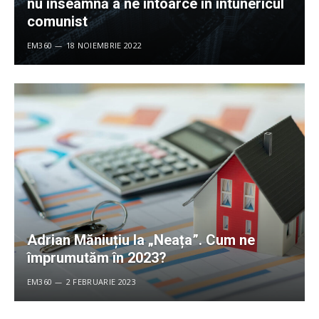
nu înseamnă a ne întoarce în întunericul
comunist
EM360
18 NOIEMBRIE 2022
Adrian Măniuțiu la „Neața”. Cum ne
împrumutăm în 2023?
EM360
2 FEBRUARIE 2023