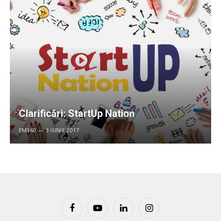
Clarificări: StartUp Nation
EM360
3 IUNIE 2017
Facebook
YouTube
LinkedIn
Instagram