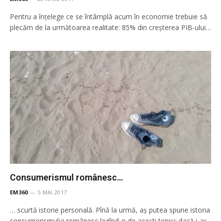
Pentru a înțelege ce se întâmplă acum în economie trebuie să
plecăm de la următoarea realitate: 85% din creșterea PIB-ului…
Consumerismul românesc…
EM360
5 MAI 2017
… scurtă istorie personală. Pînă la urmă, aș putea spune istoria
consumerismului românesc legînd-o de acești teniși: dacă i-aș