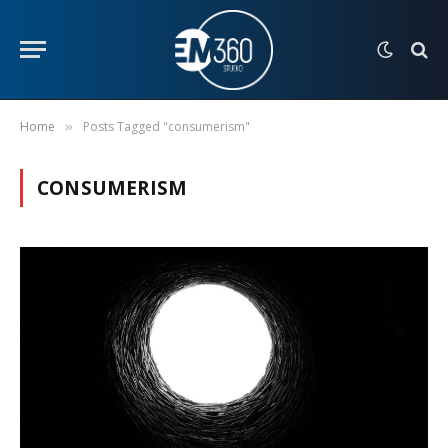
Home
Posts Tagged "consumerism"
»
CONSUMERISM