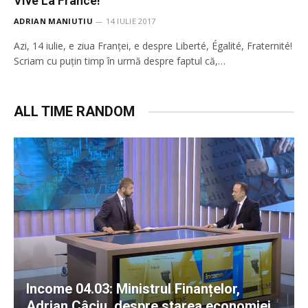
Vive La France!
ADRIAN MANIUTIU
14 IULIE 2017
Azi, 14 iulie, e ziua Franței, e despre Liberté, Égalité, Fraternité!
Scriam cu puțin timp în urmă despre faptul că,…
ALL TIME RANDOM
Income 04.03: Ministrul Finanțelor,
Adrian Câciu, despre starea economiei