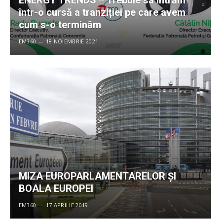
ENERGY TRENDS – Trebuie să intrăm
într-o cursă a tranziției pe care avem
cum s-o terminăm
EM360
18 NOIEMBRIE 2021
MIZA EUROPARLAMENTARELOR ȘI
BOALA EUROPEI
EM360
17 APRILIE 2019