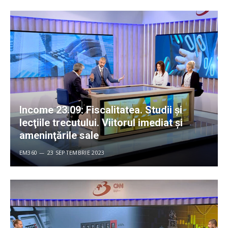
Income 23.09: Fiscalitatea. Studii şi
lecţiile trecutului. Viitorul imediat şi
ameninţările sale
EM360
23 SEPTEMBRIE 2023