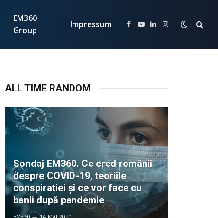
EM360
Impressum
Facebook
YouTube
LinkedIn
Instagram
Group
ALL TIME RANDOM
Sondaj EM360. Ce cred românii
despre COVID-19, teoriile
conspirației și ce vor face cu
banii după pandemie
EM360
14 MAI 2020