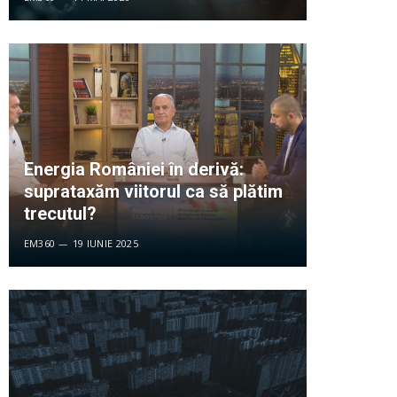
Energia României în derivă:
suprataxăm viitorul ca să plătim
trecutul?
EM360
19 IUNIE 2025