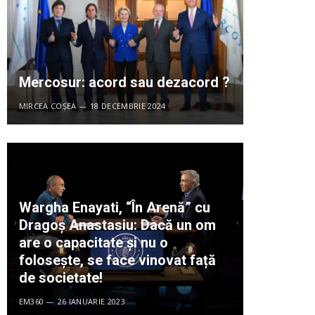
Mercosur: acord sau dezacord ?
MIRCEA COȘEA
18 DECEMBRIE 2024
Wargha Enayati, “În Arenă” cu
Dragoș Anastasiu: Dacă un om
are o capacitate și nu o
folosește, se face vinovat față
de societate!
EM360
26 IANUARIE 2023