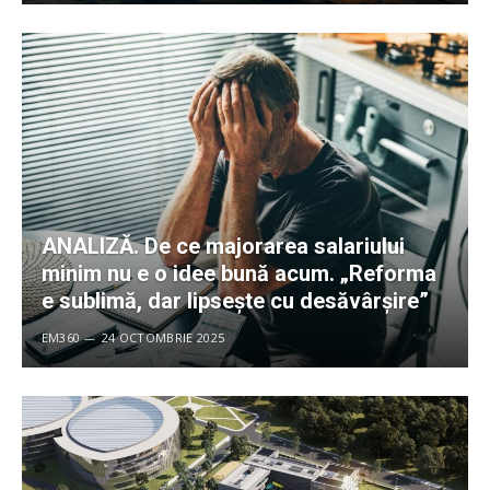
ANALIZĂ. De ce majorarea salariului
minim nu e o idee bună acum. „Reforma
e sublimă, dar lipsește cu desăvârșire”
EM360
24 OCTOMBRIE 2025