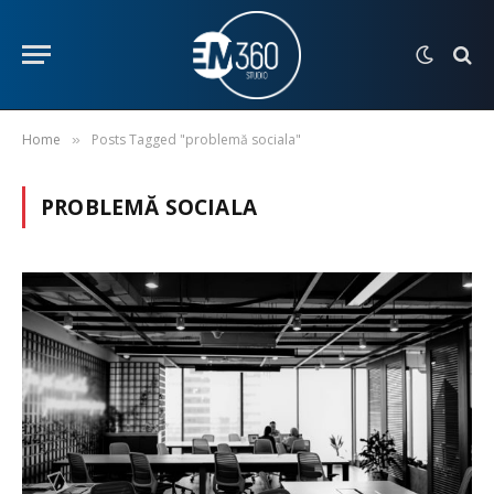
Home
Posts Tagged "problemă sociala"
»
PROBLEMĂ SOCIALA