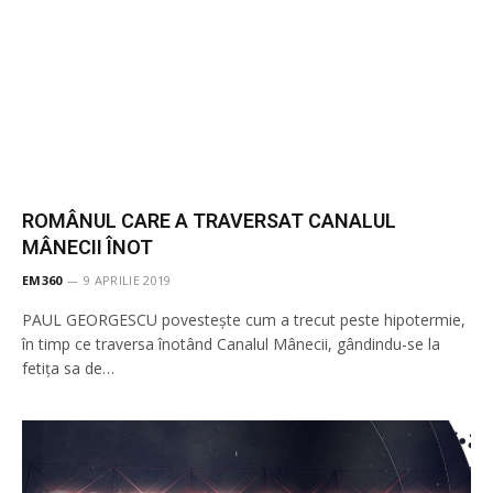
ROMÂNUL CARE A TRAVERSAT CANALUL
MÂNECII ÎNOT
EM360
9 APRILIE 2019
PAUL GEORGESCU povestește cum a trecut peste hipotermie,
în timp ce traversa înotând Canalul Mânecii, gândindu-se la
fetița sa de…