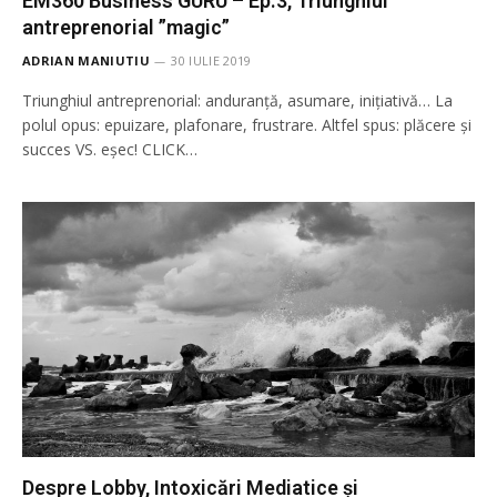
EM360 Business GURU – Ep.3, Triunghiul
antreprenorial ”magic”
ADRIAN MANIUTIU
30 IULIE 2019
Triunghiul antreprenorial: anduranță, asumare, inițiativă… La
polul opus: epuizare, plafonare, frustrare. Altfel spus: plăcere și
succes VS. eșec! CLICK…
Despre Lobby, Intoxicări Mediatice și