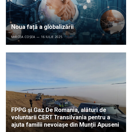
Noua față a globalizării
MIRCEA COȘEA
16 IULIE 2025
FPPG și Gaz De Romania, alături de
voluntarii CERT Transilvania pentru a
ajuta familii nevoiașe din Munții Apuseni