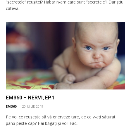
”secretele” reușitei? Habar n-am care sunt ”secretele”! Dar știu
câteva…
EM360 – NERVI, EP.1
EM360
20 IULIE 2019
Pe voi ce reușește să vă enerveze tare, de ce v-ați săturat
până peste cap? Hai băgați și voi! Fac…